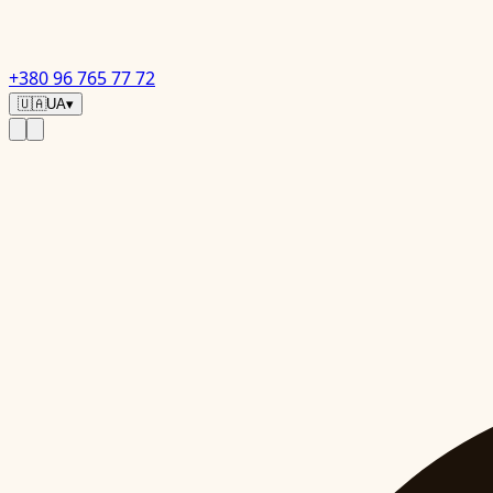
+380 96 765 77 72
🇺🇦
UA
▾