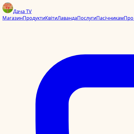
Дача TV
Магазин
Продукти
Квіти
Лаванда
Послуги
Пасічникам
Про