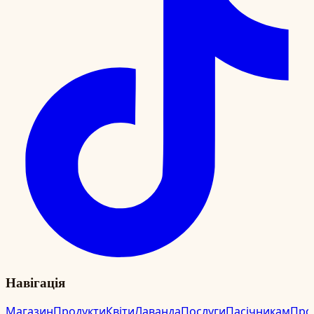
Навігація
Магазин
Продукти
Квіти
Лаванда
Послуги
Пасічникам
Про