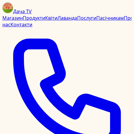
Дача TV
Магазин
Продукти
Квіти
Лаванда
Послуги
Пасічникам
Про
нас
Контакти