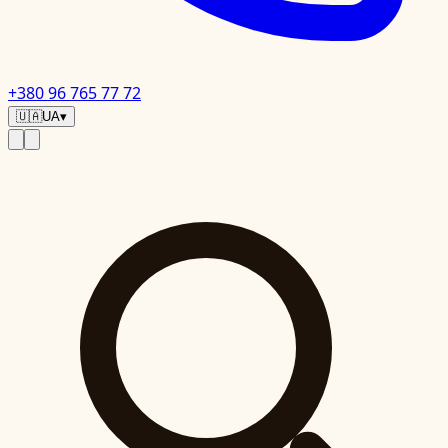
+380 96 765 77 72
🇺🇦
UA
▾