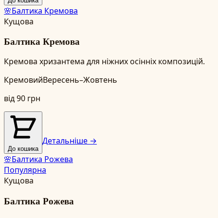
До кошика
🌸
Балтика Кремова
Кущова
Балтика Кремова
Кремова хризантема для ніжних осінніх композицій.
Кремовий
Вересень–Жовтень
від
90
грн
Детальніше →
До кошика
🌸
Балтика Рожева
Популярна
Кущова
Балтика Рожева