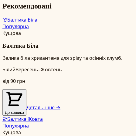
Рекомендовані
🌸
Балтика Біла
Популярна
Кущова
Балтика Біла
Велика біла хризантема для зрізу та осінніх клумб.
Білий
Вересень–Жовтень
від
90
грн
Детальніше →
До кошика
🌸
Балтика Жовта
Популярна
Кущова