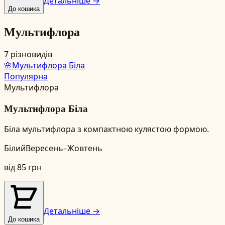
Детальніше →
До кошика
Мультифлора
7
різновидів
🌸
Мультифлора Біла
Популярна
Мультифлора
Мультифлора Біла
Біла мультифлора з компактною кулястою формою.
Білий
Вересень–Жовтень
від
85
грн
Детальніше →
До кошика