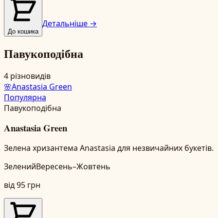
Детальніше →
До кошика
Павукоподібна
4
різновидів
🌸
Anastasia Green
Популярна
Павукоподібна
Anastasia Green
Зелена хризантема Anastasia для незвичайних букетів.
Зелений
Вересень–Жовтень
від
95
грн