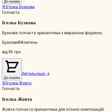
До кошика
🌸
Іголка Бузкова
Голчаста
Іголка Бузкова
Бузкова голчаста хризантема з виразною формою.
Бузковий
Жовтень
від
85
грн
Детальніше →
До кошика
🌸
Іголка Жовта
Голчаста
Іголка Жовта
Жовта голчаста хризантема для осінніх композицій.