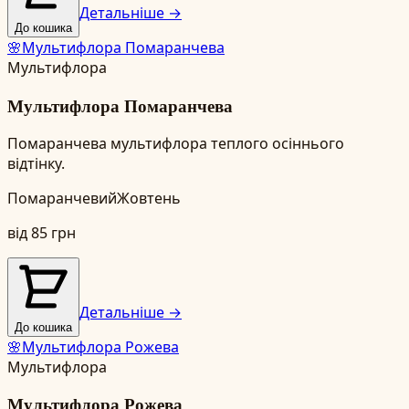
Детальніше →
До кошика
🌸
Мультифлора Помаранчева
Мультифлора
Мультифлора Помаранчева
Помаранчева мультифлора теплого осіннього
відтінку.
Помаранчевий
Жовтень
від
85
грн
Детальніше →
До кошика
🌸
Мультифлора Рожева
Мультифлора
Мультифлора Рожева