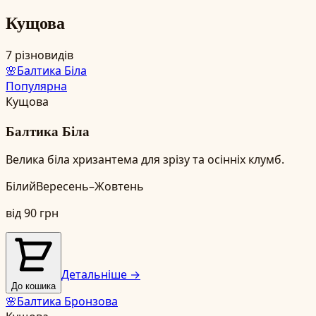
Кущова
7
різновидів
🌸
Балтика Біла
Популярна
Кущова
Балтика Біла
Велика біла хризантема для зрізу та осінніх клумб.
Білий
Вересень–Жовтень
від
90
грн
Детальніше →
До кошика
🌸
Балтика Бронзова