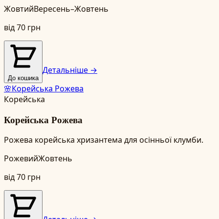
Жовтий
Вересень–Жовтень
від
70
грн
Детальніше →
До кошика
🌸
Корейська Рожева
Корейська
Корейська Рожева
Рожева корейська хризантема для осінньої клумби.
Рожевий
Жовтень
від
70
грн