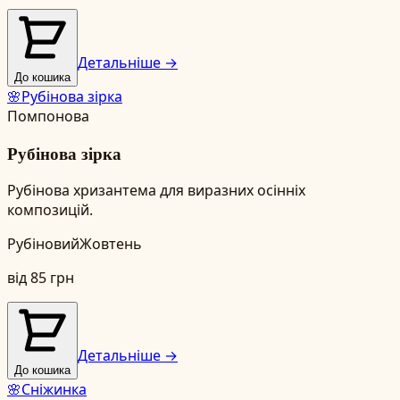
Детальніше →
До кошика
🌸
Рубінова зірка
Помпонова
Рубінова зірка
Рубінова хризантема для виразних осінніх
композицій.
Рубіновий
Жовтень
від
85
грн
Детальніше →
До кошика
🌸
Сніжинка