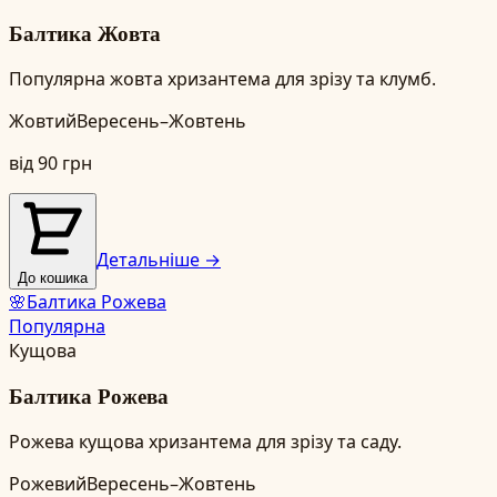
Балтика Жовта
Популярна жовта хризантема для зрізу та клумб.
Жовтий
Вересень–Жовтень
від
90
грн
Детальніше →
До кошика
🌸
Балтика Рожева
Популярна
Кущова
Балтика Рожева
Рожева кущова хризантема для зрізу та саду.
Рожевий
Вересень–Жовтень