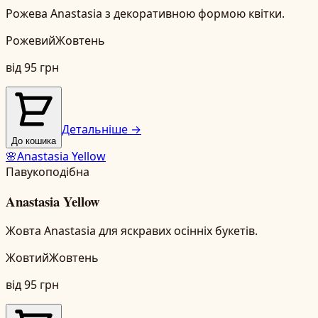
Рожева Anastasia з декоративною формою квітки.
Рожевий
Жовтень
від
95
грн
Детальніше →
До кошика
🌸
Anastasia Yellow
Павукоподібна
Anastasia Yellow
Жовта Anastasia для яскравих осінніх букетів.
Жовтий
Жовтень
від
95
грн