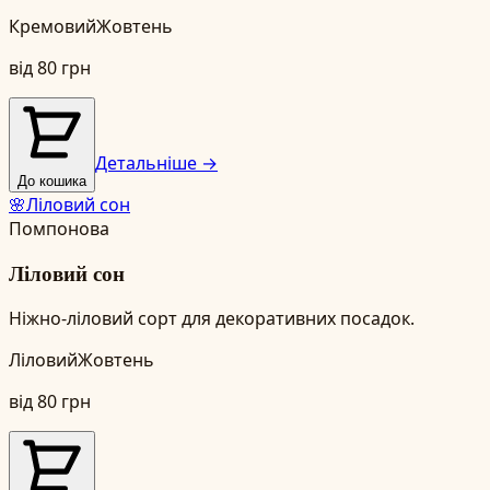
Кремовий
Жовтень
від
80
грн
Детальніше →
До кошика
🌸
Ліловий сон
Помпонова
Ліловий сон
Ніжно-ліловий сорт для декоративних посадок.
Ліловий
Жовтень
від
80
грн