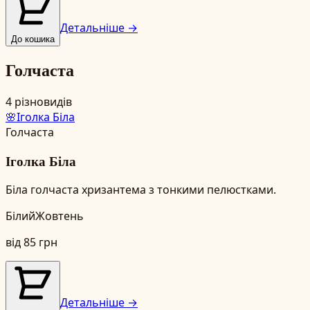
Детальніше →
До кошика
Голчаста
4
різновидів
🌸
Іголка Біла
Голчаста
Іголка Біла
Біла голчаста хризантема з тонкими пелюстками.
Білий
Жовтень
від
85
грн
Детальніше →