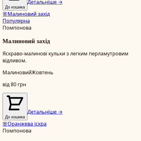
Детальніше →
До кошика
🌸
Малиновий захід
Популярна
Помпонова
Малиновий захід
Яскраво-малинові кульки з легким перламутровим
відливом.
Малиновий
Жовтень
від
80
грн
Детальніше →
До кошика
🌸
Оранжева іскра
Помпонова