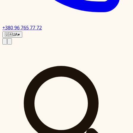
+380 96 765 77 72
🇺🇦
UA
▾