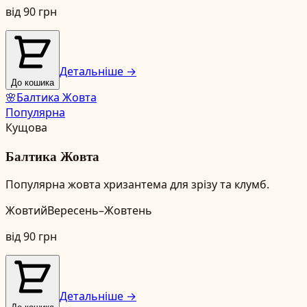
від
90
грн
Детальніше →
До кошика
🌸
Балтика Жовта
Популярна
Кущова
Балтика Жовта
Популярна жовта хризантема для зрізу та клумб.
Жовтий
Вересень–Жовтень
від
90
грн
Детальніше →