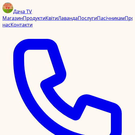
Дача TV
Магазин
Продукти
Квіти
Лаванда
Послуги
Пасічникам
Про
нас
Контакти