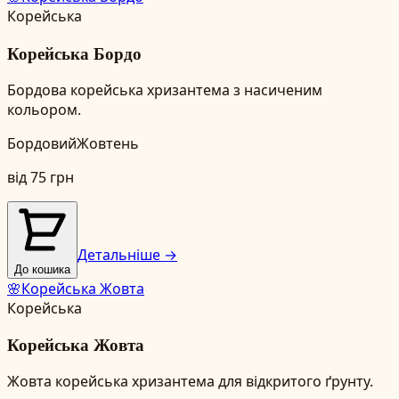
Корейська
Корейська Бордо
Бордова корейська хризантема з насиченим
кольором.
Бордовий
Жовтень
від
75
грн
Детальніше →
До кошика
🌸
Корейська Жовта
Корейська
Корейська Жовта
Жовта корейська хризантема для відкритого ґрунту.