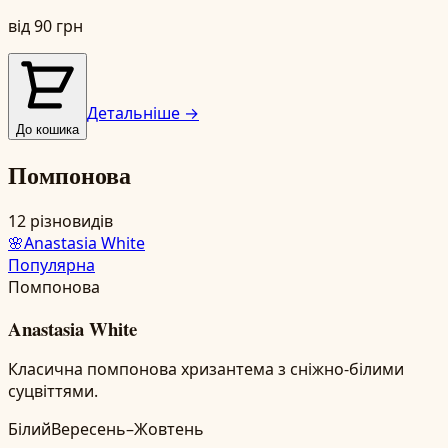
від
90
грн
Детальніше →
До кошика
Помпонова
12
різновидів
🌸
Anastasia White
Популярна
Помпонова
Anastasia White
Класична помпонова хризантема з сніжно-білими
суцвіттями.
Білий
Вересень–Жовтень