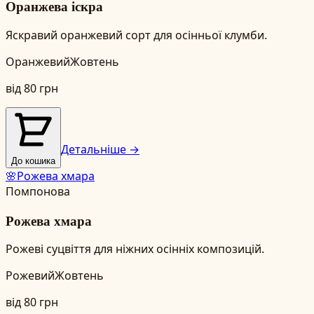
Оранжева іскра
Яскравий оранжевий сорт для осінньої клумби.
Оранжевий
Жовтень
від
80
грн
Детальніше →
До кошика
🌸
Рожева хмара
Помпонова
Рожева хмара
Рожеві суцвіття для ніжних осінніх композицій.
Рожевий
Жовтень
від
80
грн