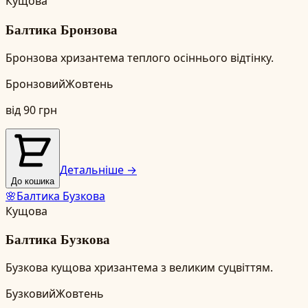
Кущова
Балтика Бронзова
Бронзова хризантема теплого осіннього відтінку.
Бронзовий
Жовтень
від
90
грн
Детальніше →
До кошика
🌸
Балтика Бузкова
Кущова
Балтика Бузкова
Бузкова кущова хризантема з великим суцвіттям.
Бузковий
Жовтень