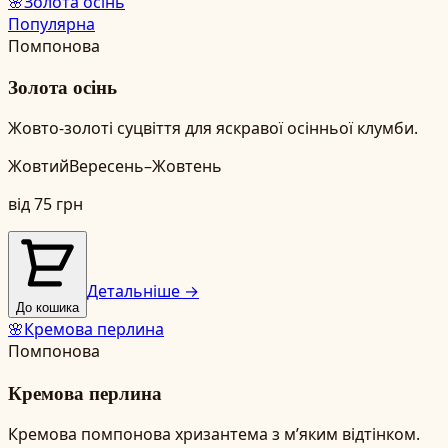
🌸
Золота осінь
Популярна
Помпонова
Золота осінь
Жовто-золоті суцвіття для яскравої осінньої клумби.
Жовтий
Вересень–Жовтень
від
75
грн
Детальніше →
До кошика
🌸
Кремова перлина
Помпонова
Кремова перлина
Кремова помпонова хризантема з м’яким відтінком.