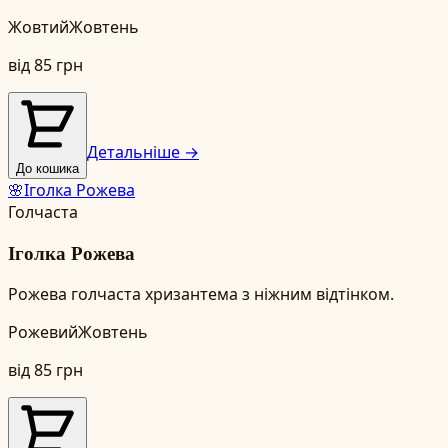
Жовтий
Жовтень
від
85
грн
Детальніше →
До кошика
🌸
Іголка Рожева
Голчаста
Іголка Рожева
Рожева голчаста хризантема з ніжним відтінком.
Рожевий
Жовтень
від
85
грн