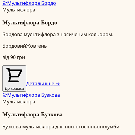
🌸
Мультифлора Бордо
Мультифлора
Мультифлора Бордо
Бордова мультифлора з насиченим кольором.
Бордовий
Жовтень
від
90
грн
Детальніше →
До кошика
🌸
Мультифлора Бузкова
Мультифлора
Мультифлора Бузкова
Бузкова мультифлора для ніжної осінньої клумби.