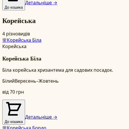
Детальніше →
До кошика
Корейська
4
різновидів
🌸
Корейська Біла
Корейська
Корейська Біла
Біла корейська хризантема для садових посадок.
Білий
Вересень–Жовтень
від
70
грн
Детальніше →
До кошика
🌸
Корейська Бордо