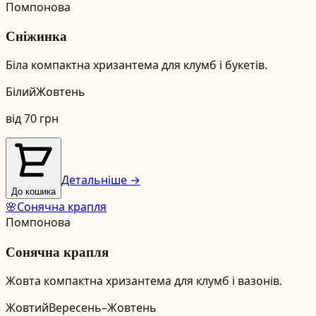
Помпонова
Сніжинка
Біла компактна хризантема для клумб і букетів.
Білий
Жовтень
від
70
грн
Детальніше →
До кошика
🌸
Сонячна крапля
Помпонова
Сонячна крапля
Жовта компактна хризантема для клумб і вазонів.
Жовтий
Вересень–Жовтень