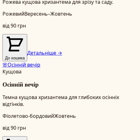
Рожева кущова хризантема для зрізу та саду.
Рожевий
Вересень–Жовтень
від
90
грн
Детальніше →
До кошика
🌸
Осінній вечір
Кущова
Осінній вечір
Темна кущова хризантема для глибоких осінніх
відтінків.
Фіолетово-бордовий
Жовтень
від
90
грн