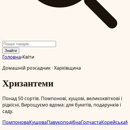
Знайти
Головна
›
Квіти
Домашній розсадник · Харківщина
Хризантеми
Понад 50 сортів. Помпонові, кущові, великоквіткові і
рідкісні. Вирощуємо вдома: для букетів, подарунків і
саду.
Помпонова
Кущова
Павукоподібна
Голчаста
Корейська
М