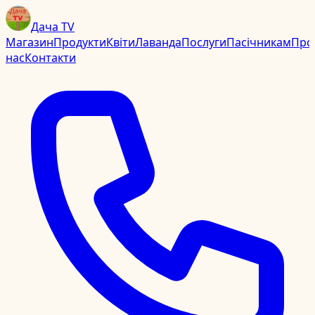
Дача TV
Магазин
Продукти
Квіти
Лаванда
Послуги
Пасічникам
Про
нас
Контакти