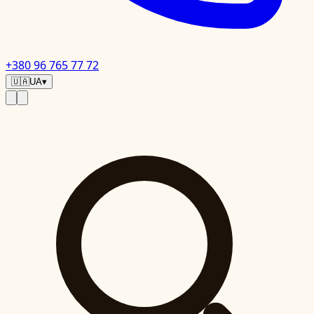
+380 96 765 77 72
🇺🇦
UA
▾