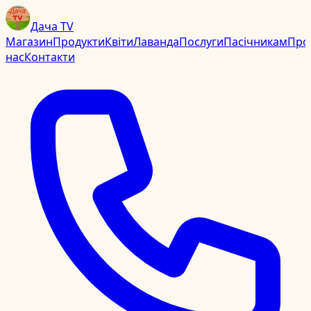
Дача TV
Магазин
Продукти
Квіти
Лаванда
Послуги
Пасічникам
Про
нас
Контакти