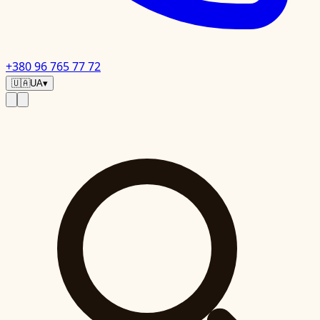
+380 96 765 77 72
🇺🇦
UA
▾