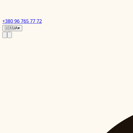
+380 96 765 77 72
🇺🇦
UA
▾