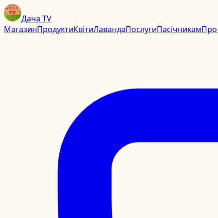
Дача TV
Магазин
Продукти
Квіти
Лаванда
Послуги
Пасічникам
Про