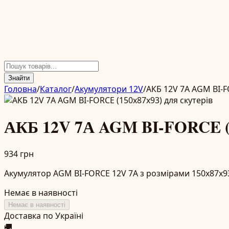
Знайти
Головна
/
Каталог
/
Акумулятори 12V
/
АКБ 12V 7А AGM BI-F
АКБ 12V 7А AGM BI-FORCE (1
934 грн
Акумулятор AGM BI-FORCE 12V 7А з розмірами 150x87x93 м
Немає в наявності
Немає в наявності
Доставка по Україні
🚚