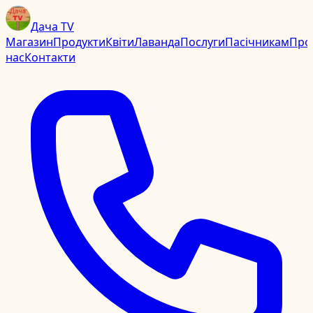
Дача TV
Магазин
Продукти
Квіти
Лаванда
Послуги
Пасічникам
Про
нас
Контакти