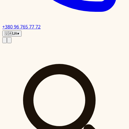
+380 96 765 77 72
🇺🇦
UA
▾