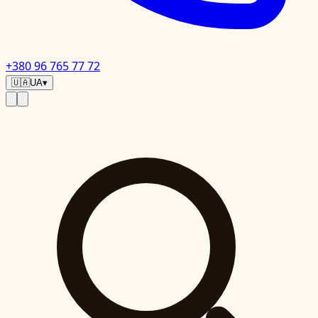
+380 96 765 77 72
🇺🇦
UA
▾