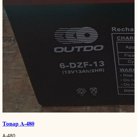
Товар A-480
A-480