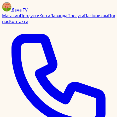
Дача TV
Магазин
Продукти
Квіти
Лаванда
Послуги
Пасічникам
Про
нас
Контакти