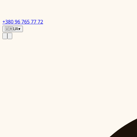
+380 96 765 77 72
🇺🇦
UA
▾