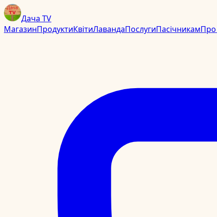
Дача TV
Магазин
Продукти
Квіти
Лаванда
Послуги
Пасічникам
Про