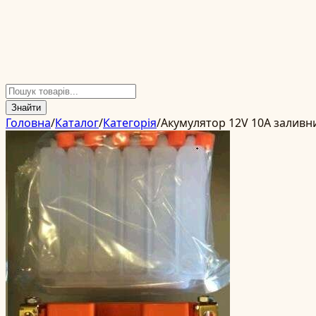
Знайти
Головна
/
Каталог
/
Категорія
/
Акумулятор 12V 10А заливни