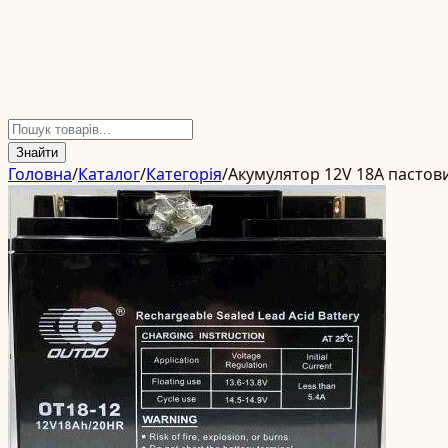
Знайти
Головна
/
Каталог
/
Категорія
/
Акумулятор 12V 18А пастов