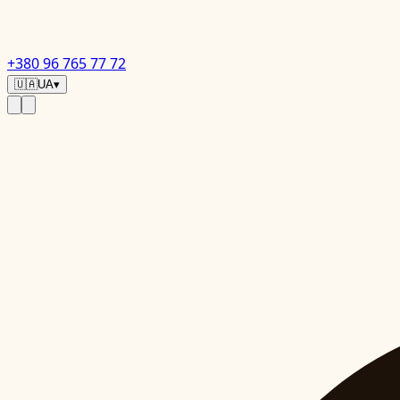
+380 96 765 77 72
🇺🇦
UA
▾