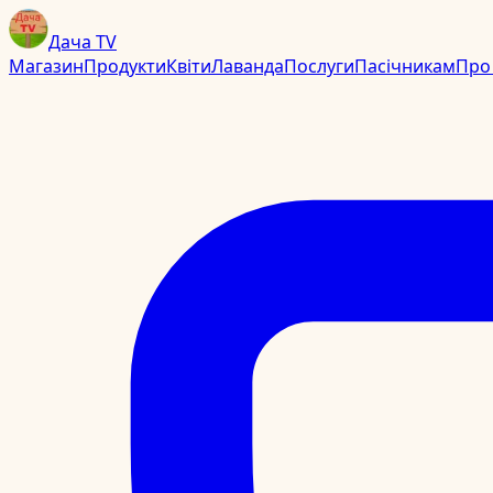
Дача TV
Магазин
Продукти
Квіти
Лаванда
Послуги
Пасічникам
Про