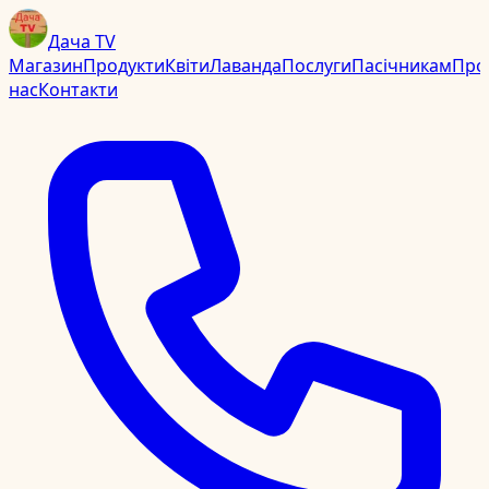
Дача TV
Магазин
Продукти
Квіти
Лаванда
Послуги
Пасічникам
Про
нас
Контакти