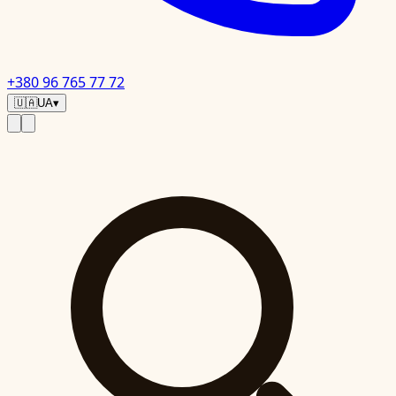
+380 96 765 77 72
🇺🇦
UA
▾