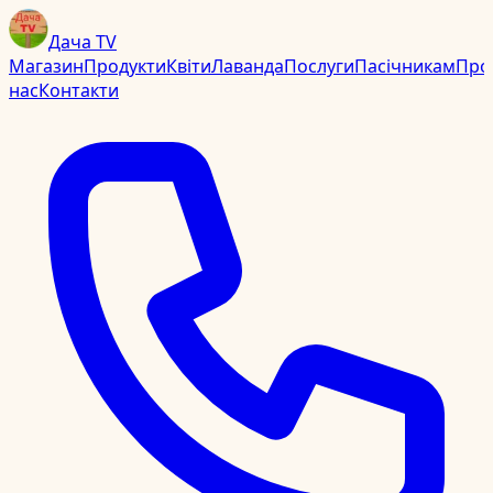
Дача TV
Магазин
Продукти
Квіти
Лаванда
Послуги
Пасічникам
Про
нас
Контакти