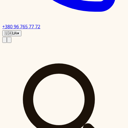
+380 96 765 77 72
🇺🇦
UA
▾