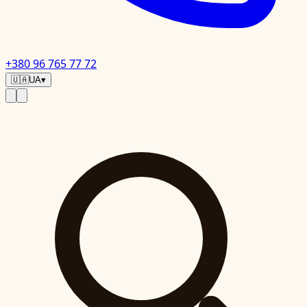
+380 96 765 77 72
🇺🇦
UA
▾