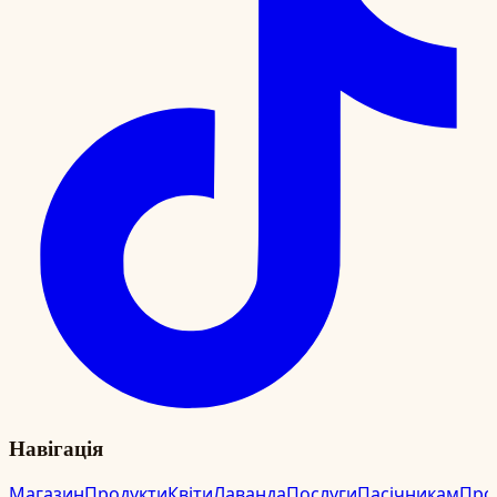
Навігація
Магазин
Продукти
Квіти
Лаванда
Послуги
Пасічникам
Про