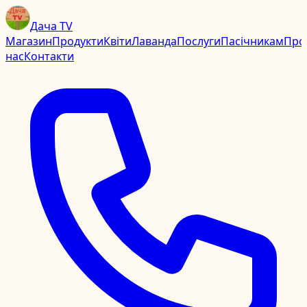
Дача TV
Магазин
Продукти
Квіти
Лаванда
Послуги
Пасічникам
Про
нас
Контакти