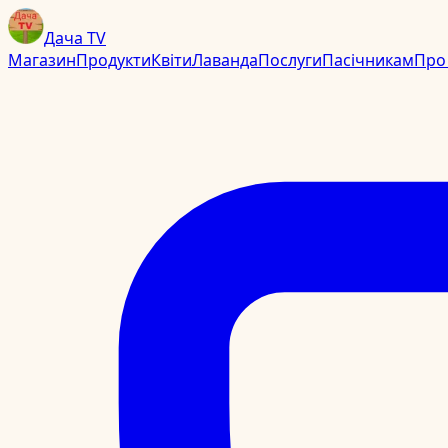
Дача TV
Магазин
Продукти
Квіти
Лаванда
Послуги
Пасічникам
Про