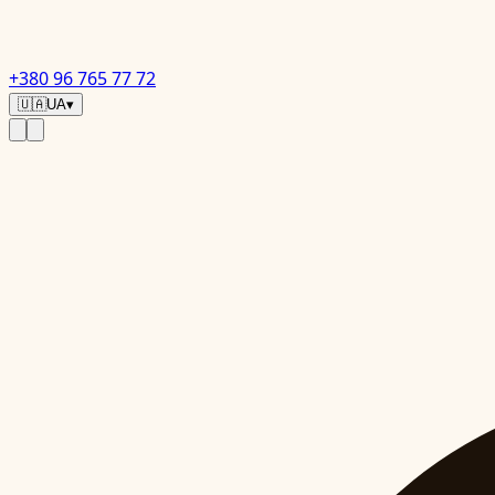
+380 96 765 77 72
🇺🇦
UA
▾