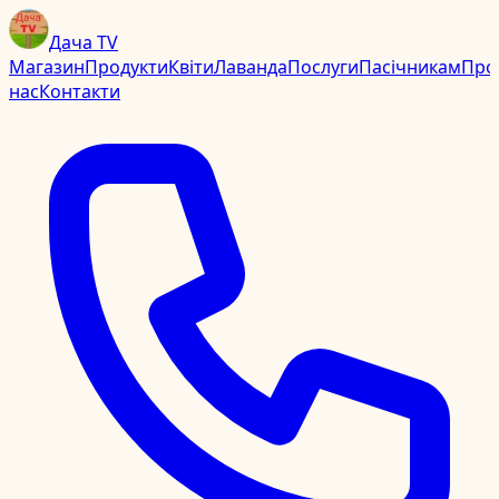
Дача TV
Магазин
Продукти
Квіти
Лаванда
Послуги
Пасічникам
Про
нас
Контакти