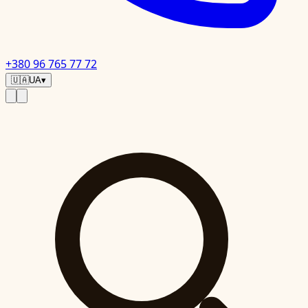
+380 96 765 77 72
🇺🇦
UA
▾