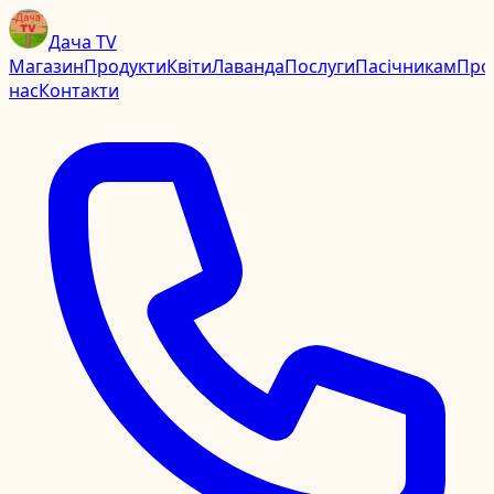
Дача TV
Магазин
Продукти
Квіти
Лаванда
Послуги
Пасічникам
Про
нас
Контакти