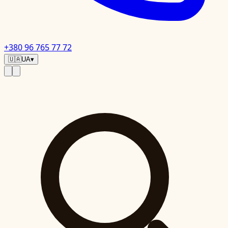
+380 96 765 77 72
🇺🇦
UA
▾