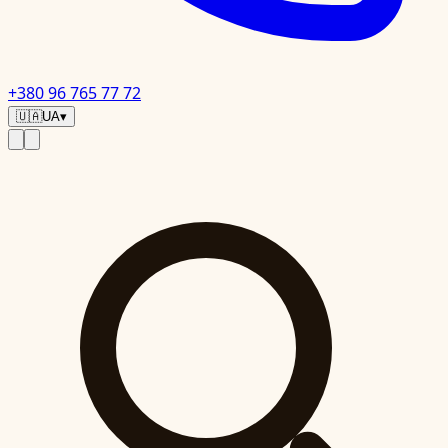
+380 96 765 77 72
🇺🇦
UA
▾