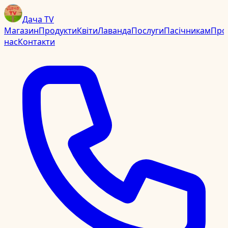
Дача TV
Магазин
Продукти
Квіти
Лаванда
Послуги
Пасічникам
Про
нас
Контакти