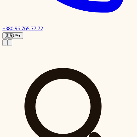
+380 96 765 77 72
🇺🇦
UA
▾