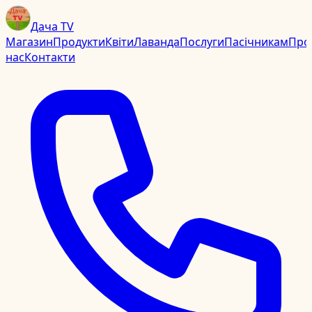
Дача TV
Магазин
Продукти
Квіти
Лаванда
Послуги
Пасічникам
Про
нас
Контакти