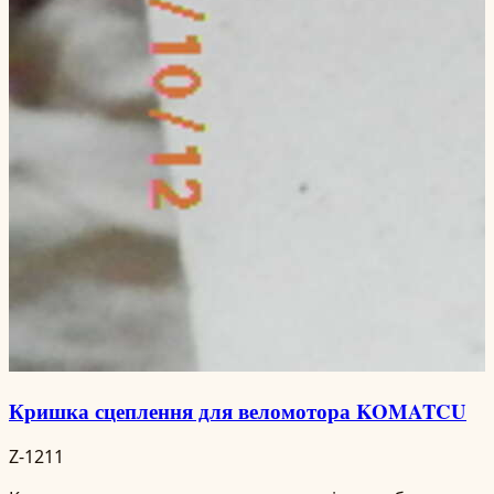
Кришка сцеплення для веломотора KOMATCU
Z-1211