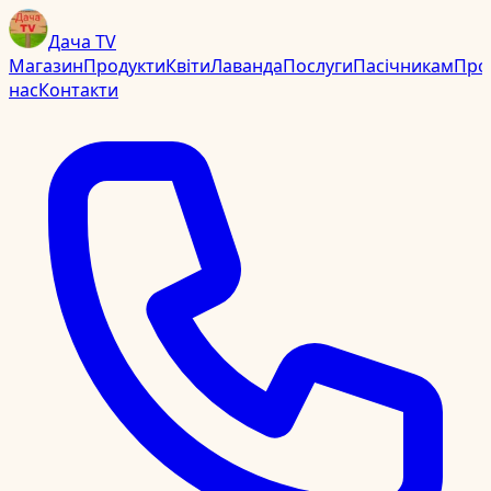
Дача TV
Магазин
Продукти
Квіти
Лаванда
Послуги
Пасічникам
Про
нас
Контакти