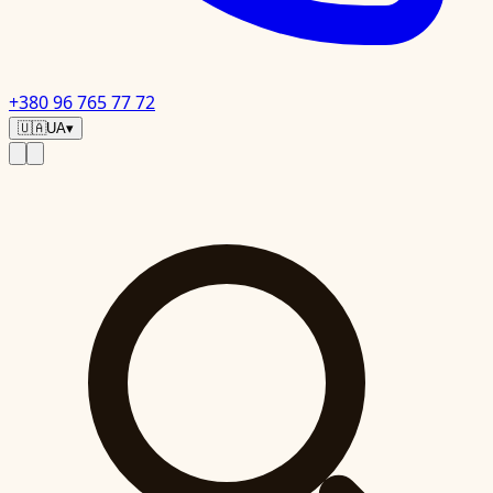
+380 96 765 77 72
🇺🇦
UA
▾