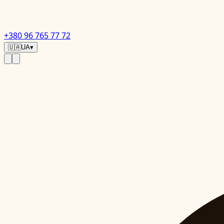
+380 96 765 77 72
🇺🇦
UA
▾