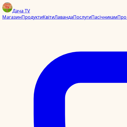
Дача TV
Магазин
Продукти
Квіти
Лаванда
Послуги
Пасічникам
Про