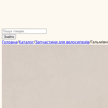
Знайти
Головна
/
Каталог
/
Запчастини для велосипедів
/
Гальмівн