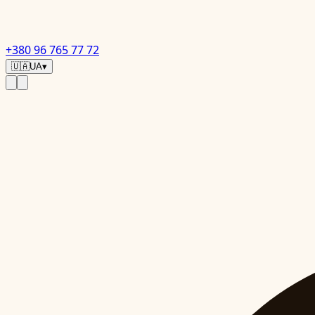
+380 96 765 77 72
🇺🇦
UA
▾