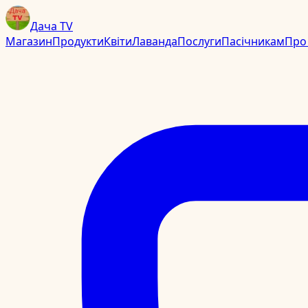
Дача TV
Магазин
Продукти
Квіти
Лаванда
Послуги
Пасічникам
Про