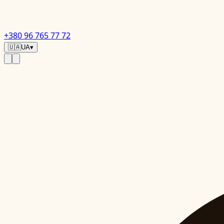
+380 96 765 77 72
🇺🇦
UA
▾