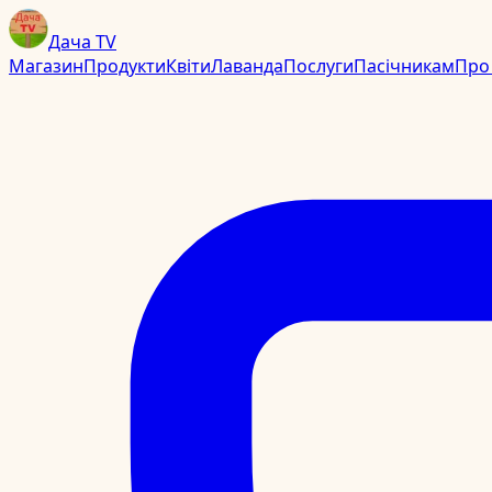
Дача TV
Магазин
Продукти
Квіти
Лаванда
Послуги
Пасічникам
Про