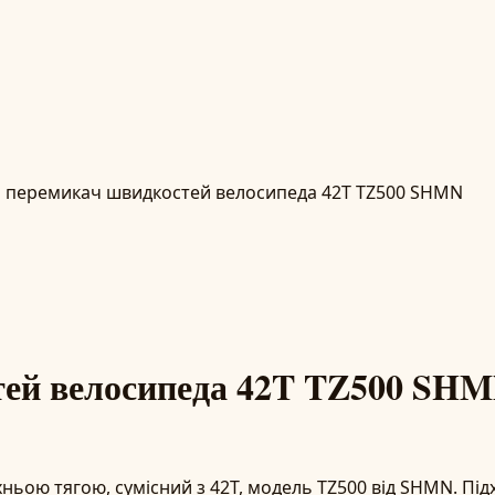
 перемикач швидкостей велосипеда 42T TZ500 SHMN
тей велосипеда 42T TZ500 SH
ьою тягою, сумісний з 42T, модель TZ500 від SHMN. Підх