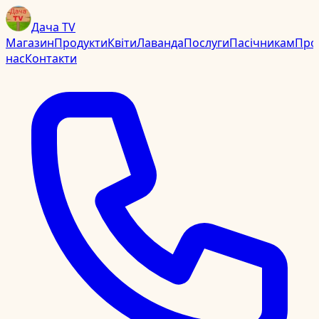
Дача TV
Магазин
Продукти
Квіти
Лаванда
Послуги
Пасічникам
Про
нас
Контакти