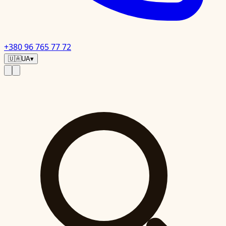
+380 96 765 77 72
🇺🇦
UA
▾