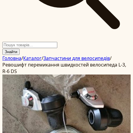
Знайти
Головна
/
Каталог
/
Запчастини для велосипедів
/
Ревошифт перемикання швидкостей велосипеда L-3,
R-6 DS