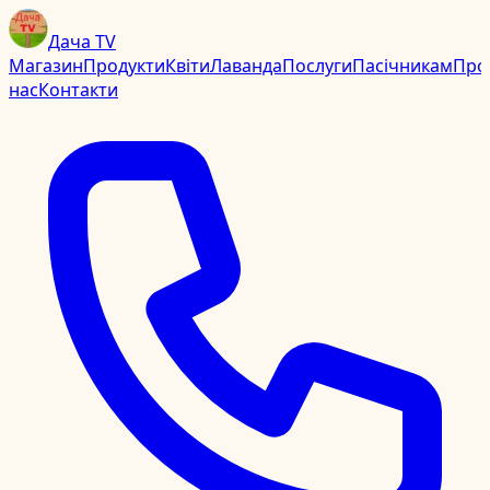
Дача TV
Магазин
Продукти
Квіти
Лаванда
Послуги
Пасічникам
Про
нас
Контакти