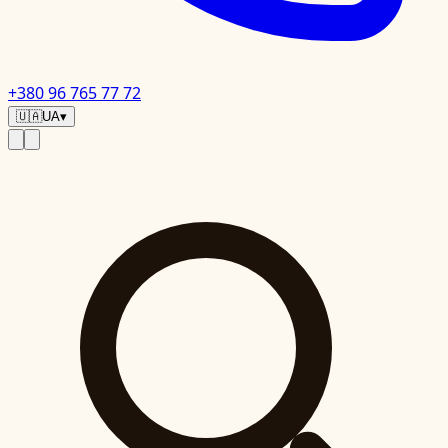
+380 96 765 77 72
🇺🇦
UA
▾