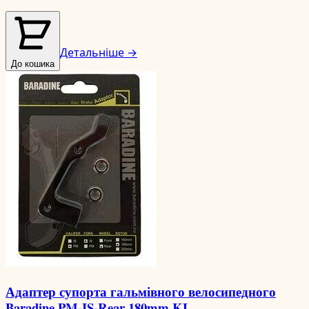
Детальніше →
До кошика
Адаптер супорта гальмівного велосипедного
Baradine PM-IS-Rear 180mm KL