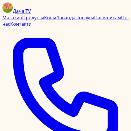
Дача TV
Магазин
Продукти
Квіти
Лаванда
Послуги
Пасічникам
Про
нас
Контакти