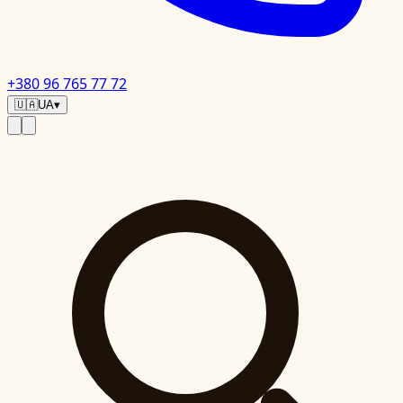
+380 96 765 77 72
🇺🇦
UA
▾