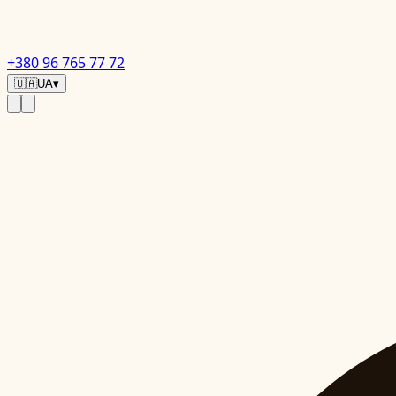
+380 96 765 77 72
🇺🇦
UA
▾