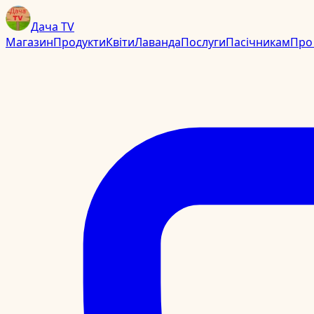
Дача TV
Магазин
Продукти
Квіти
Лаванда
Послуги
Пасічникам
Про