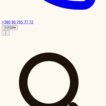
+380 96 765 77 72
🇺🇦
UA
▾