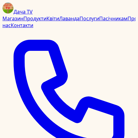
Дача TV
Магазин
Продукти
Квіти
Лаванда
Послуги
Пасічникам
Про
нас
Контакти