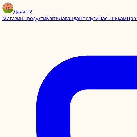
Дача TV
Магазин
Продукти
Квіти
Лаванда
Послуги
Пасічникам
Про