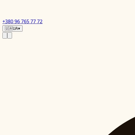
+380 96 765 77 72
🇺🇦
UA
▾