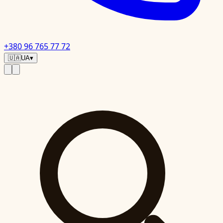
+380 96 765 77 72
🇺🇦
UA
▾