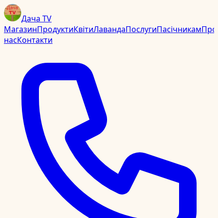
Дача TV
Магазин
Продукти
Квіти
Лаванда
Послуги
Пасічникам
Про
нас
Контакти