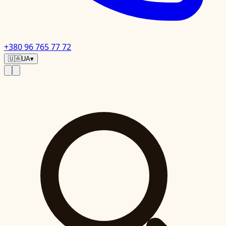
+380 96 765 77 72
🇺🇦
UA
▾