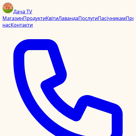
Дача TV
Магазин
Продукти
Квіти
Лаванда
Послуги
Пасічникам
Про
нас
Контакти