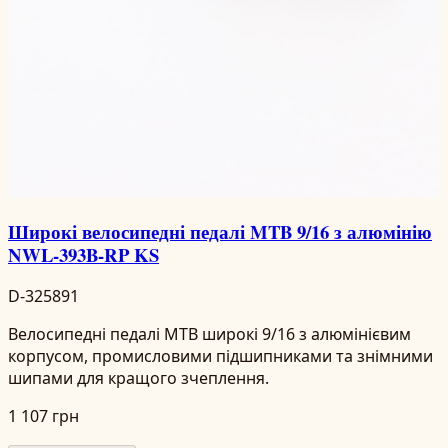
Широкі велосипедні педалі MTB 9/16 з алюмінію
NWL-393B-RP KS
D-325891
Велосипедні педалі MTB широкі 9/16 з алюмінієвим
корпусом, промисловими підшипниками та знімними
шипами для кращого зчеплення.
1 107 грн