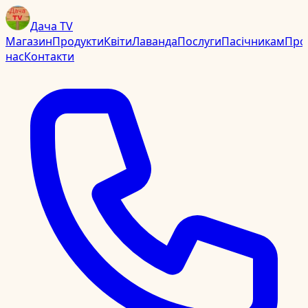
Дача TV
Магазин
Продукти
Квіти
Лаванда
Послуги
Пасічникам
Про
нас
Контакти