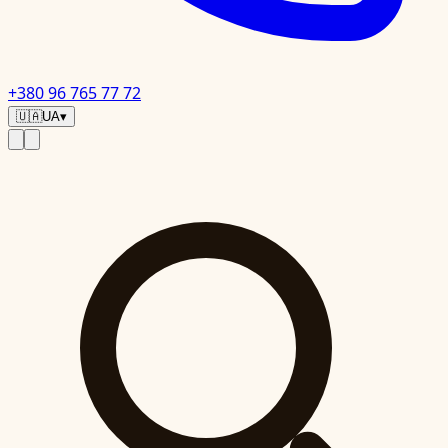
+380 96 765 77 72
🇺🇦
UA
▾