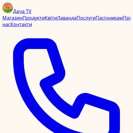
Дача TV
Магазин
Продукти
Квіти
Лаванда
Послуги
Пасічникам
Про
нас
Контакти