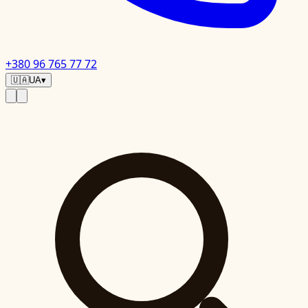
+380 96 765 77 72
🇺🇦
UA
▾