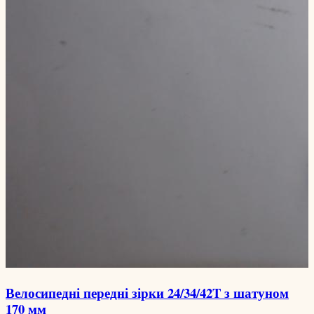
Велосипедні передні зірки 24/34/42T з шатуном
170 мм