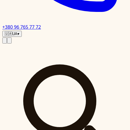
+380 96 765 77 72
🇺🇦
UA
▾