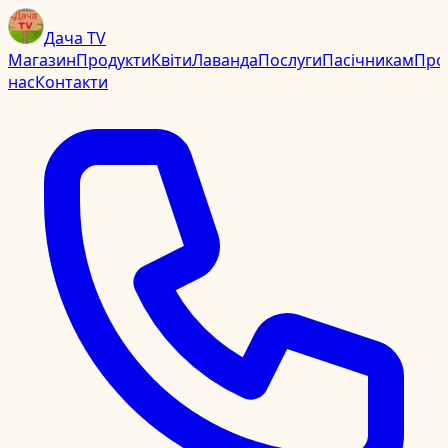
Дача TV
Магазин
Продукти
Квіти
Лаванда
Послуги
Пасічникам
Про
нас
Контакти