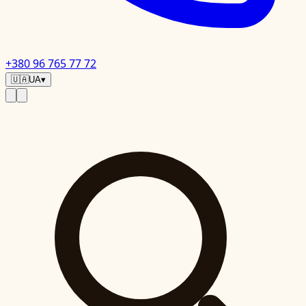
+380 96 765 77 72
🇺🇦
UA
▾