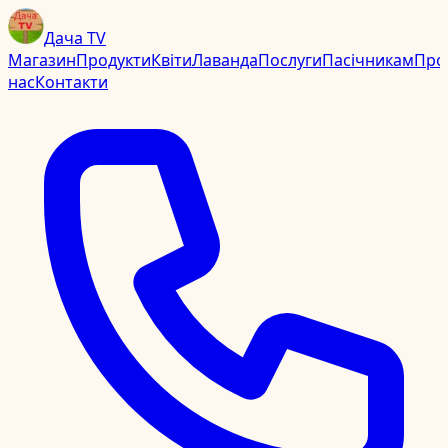
Дача TV
Магазин
Продукти
Квіти
Лаванда
Послуги
Пасічникам
Про
нас
Контакти