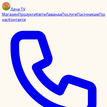
Дача TV
Магазин
Продукти
Квіти
Лаванда
Послуги
Пасічникам
Про
нас
Контакти