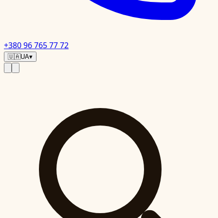
+380 96 765 77 72
🇺🇦
UA
▾