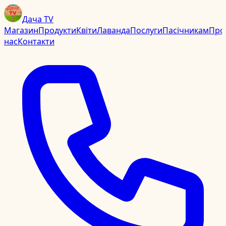
Дача TV
Магазин
Продукти
Квіти
Лаванда
Послуги
Пасічникам
Про
нас
Контакти