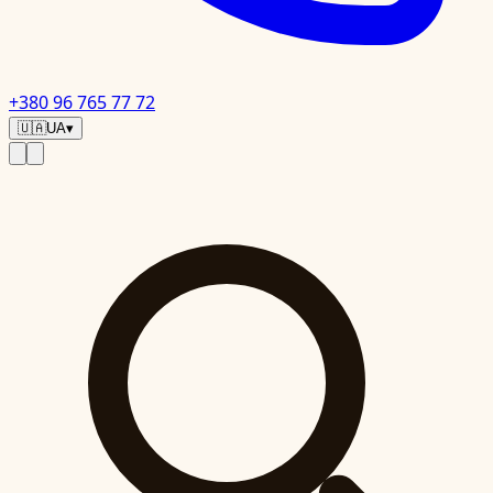
+380 96 765 77 72
🇺🇦
UA
▾