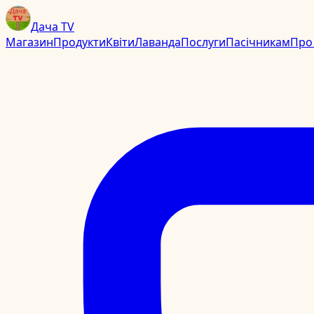
Дача TV
Магазин
Продукти
Квіти
Лаванда
Послуги
Пасічникам
Про