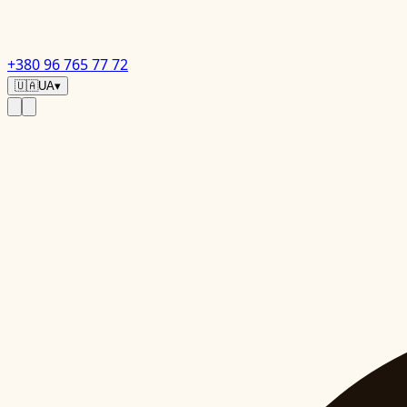
+380 96 765 77 72
🇺🇦
UA
▾