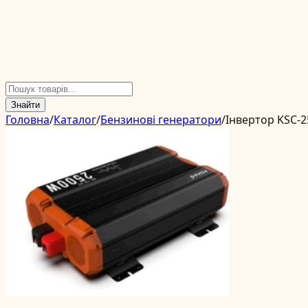
Знайти
Головна
/
Каталог
/
Бензинові генератори
/
Інвертор KSC-