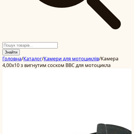
Знайти
Головна
/
Каталог
/
Камери для мотоциклів
/
Камера
4,00x10 з вигнутим соском BBC для мотоцикла