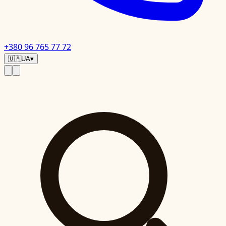
+380 96 765 77 72
🇺🇦
UA
▾