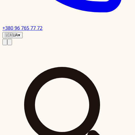
+380 96 765 77 72
🇺🇦
UA
▾