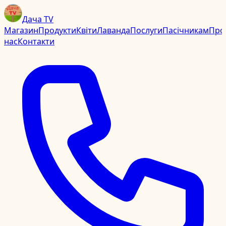
Дача TV
Магазин
Продукти
Квіти
Лаванда
Послуги
Пасічникам
Про
нас
Контакти