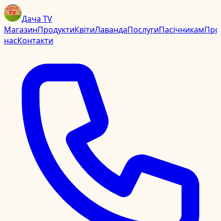
Дача TV
Магазин
Продукти
Квіти
Лаванда
Послуги
Пасічникам
Про
нас
Контакти