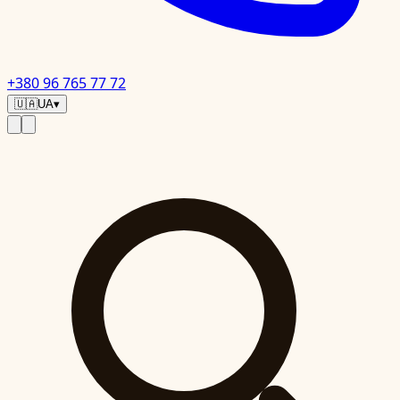
+380 96 765 77 72
🇺🇦
UA
▾