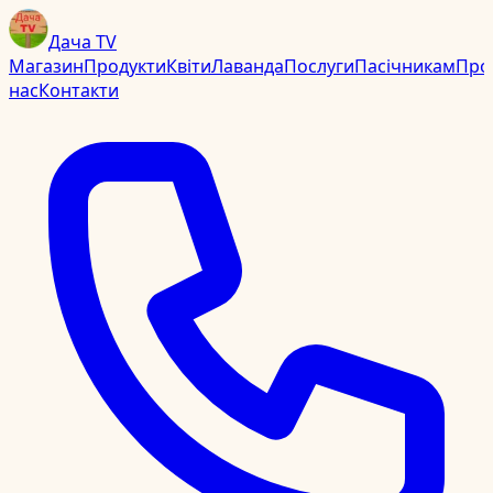
Дача TV
Магазин
Продукти
Квіти
Лаванда
Послуги
Пасічникам
Про
нас
Контакти