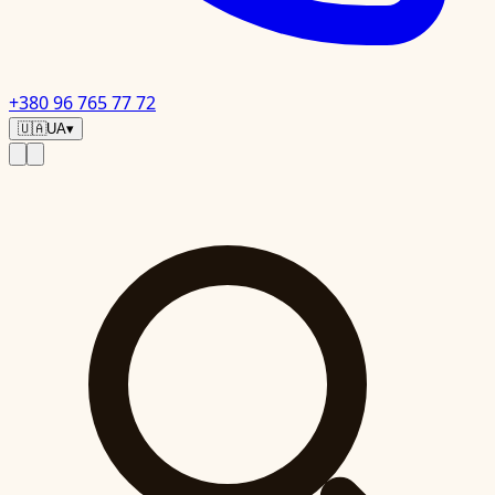
+380 96 765 77 72
🇺🇦
UA
▾