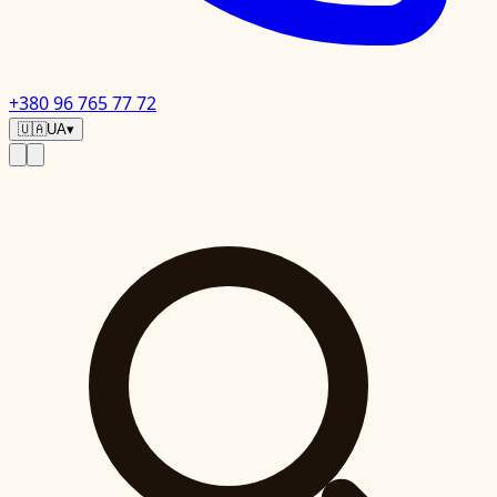
+380 96 765 77 72
🇺🇦
UA
▾