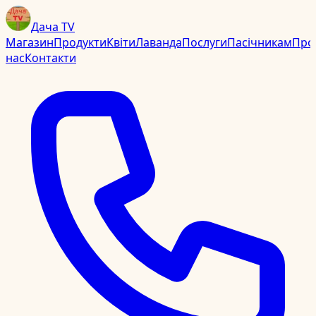
Дача TV
Магазин
Продукти
Квіти
Лаванда
Послуги
Пасічникам
Про
нас
Контакти