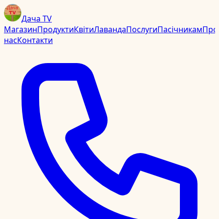
Дача TV
Магазин
Продукти
Квіти
Лаванда
Послуги
Пасічникам
Про
нас
Контакти