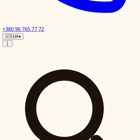
+380 96 765 77 72
🇺🇦
UA
▾