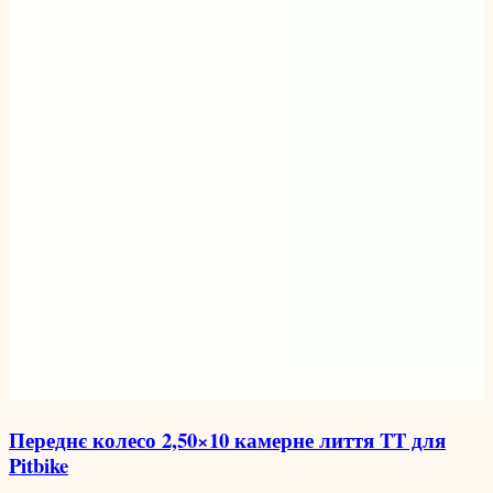
Переднє колесо 2,50×10 камерне лиття TT для
Pitbike