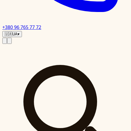
+380 96 765 77 72
🇺🇦
UA
▾