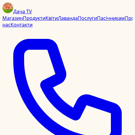
Дача TV
Магазин
Продукти
Квіти
Лаванда
Послуги
Пасічникам
Про
нас
Контакти