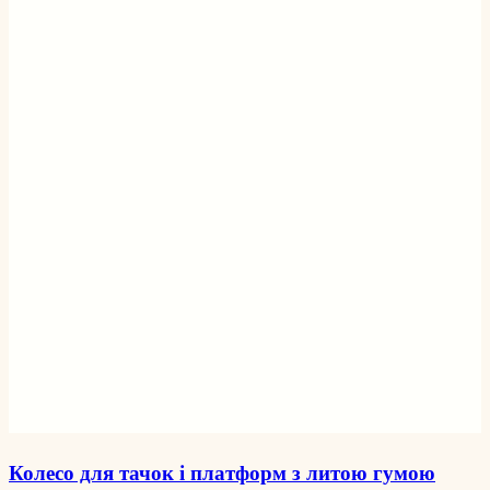
Колесо для тачок і платформ з литою гумою