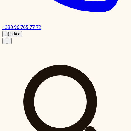
+380 96 765 77 72
🇺🇦
UA
▾