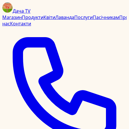
Дача TV
Магазин
Продукти
Квіти
Лаванда
Послуги
Пасічникам
Про
нас
Контакти