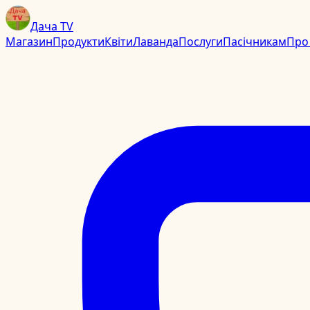
Дача TV
Магазин
Продукти
Квіти
Лаванда
Послуги
Пасічникам
Про