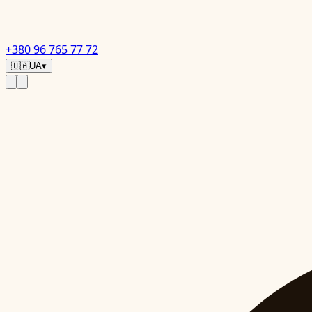
+380 96 765 77 72
🇺🇦
UA
▾