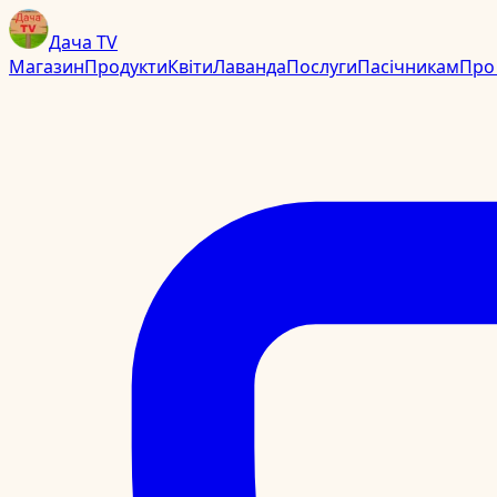
Дача TV
Магазин
Продукти
Квіти
Лаванда
Послуги
Пасічникам
Про