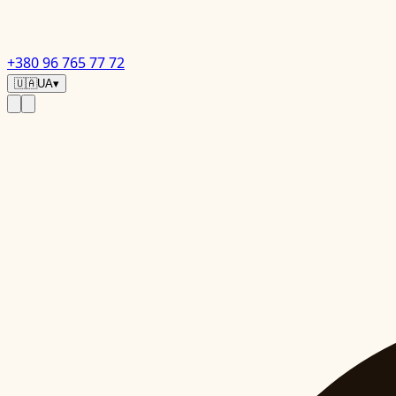
+380 96 765 77 72
🇺🇦
UA
▾