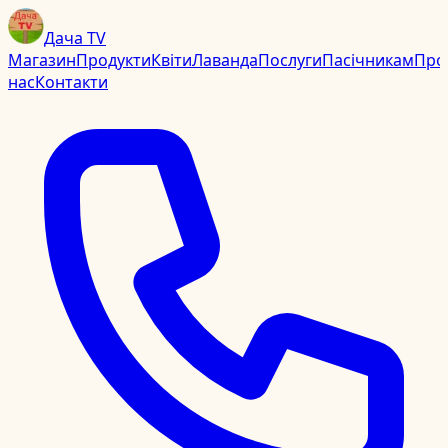
Дача TV
Магазин
Продукти
Квіти
Лаванда
Послуги
Пасічникам
Про
нас
Контакти