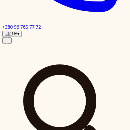
+380 96 765 77 72
🇺🇦
UA
▾