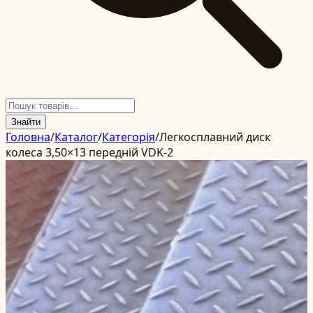
Знайти
Головна
/
Каталог
/
Категорія
/
Легкосплавний диск
колеса 3,50×13 передній VDK-2