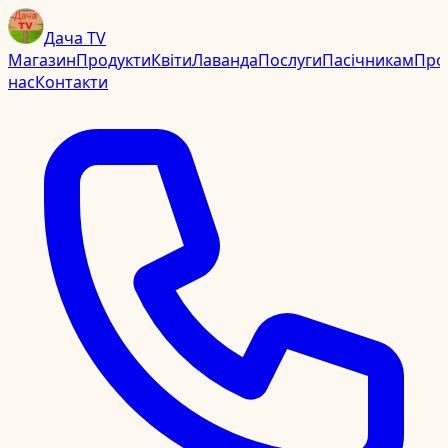
Дача TV
Магазин
Продукти
Квіти
Лаванда
Послуги
Пасічникам
Про
нас
Контакти