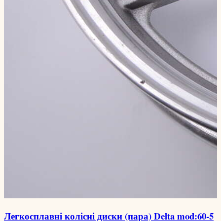
Легкосплавні колісні диски (пара) Delta mod:60-5