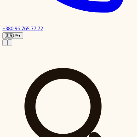
+380 96 765 77 72
🇺🇦
UA
▾