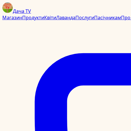
Дача TV
Магазин
Продукти
Квіти
Лаванда
Послуги
Пасічникам
Про