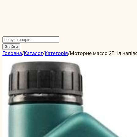
Знайти
Головна
/
Каталог
/
Категорія
/
Моторне масло 2T 1л напів