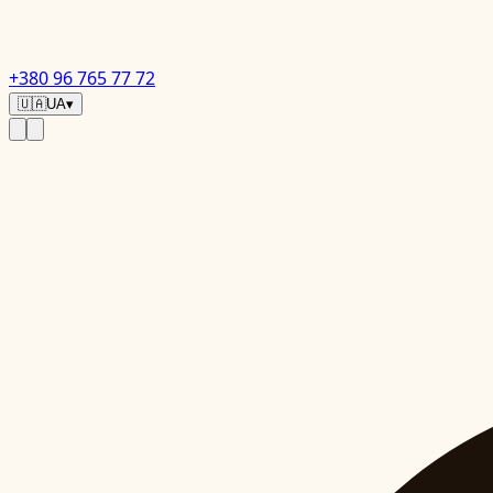
+380 96 765 77 72
🇺🇦
UA
▾